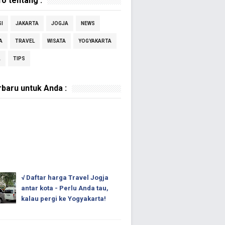
fo tentang :
I
JAKARTA
JOGJA
NEWS
A
TRAVEL
WISATA
YOGYAKARTA
A
TIPS
rbaru untuk Anda :
√ Daftar harga Travel Jogja
antar kota - Perlu Anda tau,
kalau pergi ke Yogyakarta!