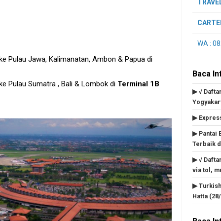
TRAVE
CARTE
WA : 0
& ke Pulau Jawa, Kalimanatan, Ambon & Papua di
Baca Inf
 ke Pulau Sumatra , Bali & Lombok di
Terminal 1B
▶ √ Daft
Yogyakart
▶ Express
▶ Pantai 
Terbaik d
▶ √ Dafta
via tol, m
▶ Turkish
Hatta (28