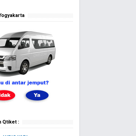
Yogyakarta
 Qtiket :