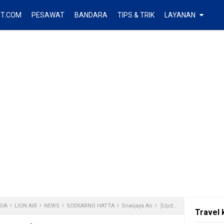
ET.COM
PESAWAT
BANDARA
TIPS & TRIK
LAYANAN
SIA
LION AIR
NEWS
SOEKARNO HATTA
Sriwijaya Air
[Update] Terminal Bandara Soekarno Hatta Agustus 2016
Travel 