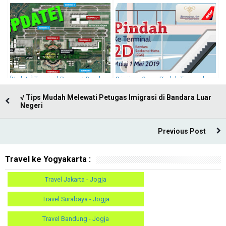
Hatta Terbaru (2019)
Kebanggan Indonesia yang perlu
kita tahu !
[Update] Terminal Pesawat Bandara
Sriwijaya Group Pindah Terminal
Soekarno Hatta *2019
CGK & Buka Rute Baru (Mei 2019)
√ Tips Mudah Melewati Petugas Imigrasi di Bandara Luar
Negeri
Previous Post
Travel ke Yogyakarta :
Travel Jakarta - Jogja
Travel Surabaya - Jogja
Travel Bandung - Jogja