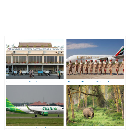
Info Lengkap : Bandara
(Terbaru) Terminal Etihad Airways
Internasional Husein Sastranegara
Di Soekarno Hatta √ 2019
Bandung (BDO)
√ Terminal Citilink di Soekarno
Taman Wisata Ujung Kulon,