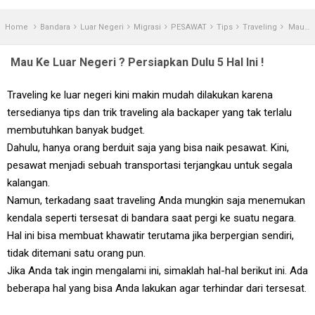
Home
Bandara
Luar Negeri
Migrasi
PESAWAT
Tips
Traveling
Mau Ke Luar Negeri ? Persiapkan Dulu 5 Hal Ini !
Mau Ke Luar Negeri ? Persiapkan Dulu 5 Hal Ini !
Traveling ke luar negeri kini makin mudah dilakukan karena
tersedianya tips dan trik traveling ala backaper yang tak terlalu
membutuhkan banyak budget.
Dahulu, hanya orang berduit saja yang bisa naik pesawat. Kini,
pesawat menjadi sebuah transportasi terjangkau untuk segala
kalangan.
Namun, terkadang saat traveling Anda mungkin saja menemukan
kendala seperti tersesat di bandara saat pergi ke suatu negara.
Hal ini bisa membuat khawatir terutama jika berpergian sendiri,
tidak ditemani satu orang pun.
Jika Anda tak ingin mengalami ini, simaklah hal-hal berikut ini. Ada
beberapa hal yang bisa Anda lakukan agar terhindar dari tersesat.