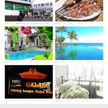
√ Daftar TERMINAL BANDARA ADI
5 Wisata Kuliner di Jogja, yang
SUCIPTO Yogyakarta (All Maskapai)
Wajib Dicicipi
5 Daftar Homestay Terbaik di
Nikmati Indahnya Sunset Pantai
Yogyakarta, Yang Bisa Jadi Pilihan
Parangtritis, di Queen Resort
Anda!
Yogyakarta
Galabo Wisata Kuliner Solo, Tempat
4 Tempat Nongkrong di Jogja, yang
Makan Asyik Khas Indonesia
Instagramable